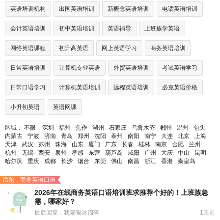
英语培训机构
出国英语培训
新概念英语培训
电话英语培训
会计英语培训
初中英语培训
英语辅导
上班族学英语
网络英语课程
初升高英语
网上英语学习
商务英语培训
日常英语培训
计算机专业英语
外贸英语培训
考试英语学习
日常口语学习
计算机英语培训
远程英语培训
必克英语价格
小升初英语
英语网课
区域：
不限
深圳
福州
焦作
湖州
石家庄
乌鲁木齐
郴州
温州
包头
内蒙古
宁波
济南
青岛
郑州
沈阳
泰州
南阳
南宁
大连
北京
上海
天津
武汉
苏州
珠海
山东
厦门
广东
长春
桂林
南京
合肥
兰州
杭州
无锡
西安
泉州
孝感
东营
葫芦岛
咸阳
广州
大庆
中山
昆明
哈尔滨
重庆
成都
长沙
烟台
东莞
佛山
南昌
浙江
香港
秦皇岛
话题：商务英语口语
2026年在线商务英语口语培训班求推荐个好的！上班族急
需，哪家好？
最后回复：我要喝冰阔落
1天前