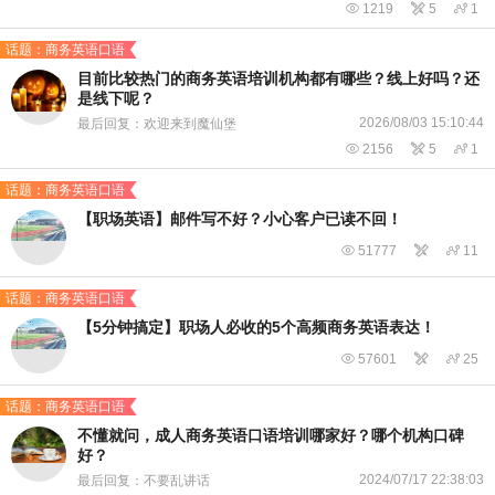

1219

5

1
话题：商务英语口语
目前比较热门的商务英语培训机构都有哪些？线上好吗？还
是线下呢？
2026/08/03 15:10:44
最后回复：欢迎来到魔仙堡

2156

5

1
话题：商务英语口语
【职场英语】邮件写不好？小心客户已读不回！

51777


11
话题：商务英语口语
【5分钟搞定】职场人必收的5个高频商务英语表达！

57601


25
话题：商务英语口语
不懂就问，成人商务英语口语培训哪家好？哪个机构口碑
好？
2024/07/17 22:38:03
最后回复：不要乱讲话