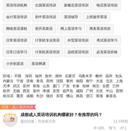
英语培训机构
出国英语培训
新概念英语培训
电话英语培训
会计英语培训
初中英语培训
英语辅导
上班族学英语
网络英语课程
初升高英语
网上英语学习
商务英语培训
日常英语培训
计算机专业英语
外贸英语培训
考试英语学习
日常口语学习
计算机英语培训
远程英语培训
必克英语价格
小升初英语
英语网课
区域：
不限
深圳
福州
焦作
湖州
石家庄
乌鲁木齐
郴州
温州
包头
内蒙古
宁波
济南
青岛
郑州
沈阳
泰州
南阳
南宁
大连
北京
上海
天津
武汉
苏州
珠海
山东
厦门
广东
长春
桂林
南京
合肥
兰州
杭州
无锡
西安
泉州
孝感
东营
葫芦岛
咸阳
广州
大庆
中山
昆明
哈尔滨
重庆
成都
长沙
烟台
东莞
佛山
南昌
浙江
香港
秦皇岛
话题：成人英语培训
成都成人英语培训机构哪家好？有推荐的吗？
最后回复：吃你家大米
11小时前

385

5

1