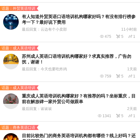
话题：外贸英语培训
有人知道外贸英语口语培训机构哪家好吗？有没有排行榜参
考一下？最好说下费用
最后回复：云边有个小卖部
11小时前

475

5

1
话题：成人英语培训
苏州成人英语口语培训机构哪家好？求真实推荐，广告勿
扰，谢谢！
最后回复：今天也要吃炸鸡
1天前

759

5

1
话题：成人英语培训
重庆成人英语培训机构哪家好？有推荐的吗？坐标重庆，目
前在解放碑一家外贸公司做跟单
最后回复：诶诶诶
2天前

1341

5

1
话题：商务英语口语
目前比较热门的商务英语培训机构都有哪些？线上好吗？还