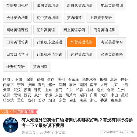
英语培训机构
出国英语培训
新概念英语培训
电话英语培训
会计英语培训
初中英语培训
英语辅导
上班族学英语
网络英语课程
初升高英语
网上英语学习
商务英语培训
日常英语培训
计算机专业英语
外贸英语培训
考试英语学习
日常口语学习
计算机英语培训
远程英语培训
必克英语价格
小升初英语
英语网课
区域：
不限
深圳
福州
焦作
湖州
石家庄
乌鲁木齐
郴州
温州
包头
内蒙古
宁波
济南
青岛
郑州
沈阳
泰州
南阳
南宁
大连
北京
上海
天津
武汉
苏州
珠海
山东
厦门
广东
长春
桂林
南京
合肥
兰州
杭州
无锡
西安
泉州
孝感
东营
葫芦岛
咸阳
广州
大庆
中山
昆明
哈尔滨
重庆
成都
长沙
烟台
东莞
佛山
南昌
浙江
香港
秦皇岛
话题：外贸英语培训
有人知道外贸英语口语培训机构哪家好吗？有没有排行榜参
考一下？最好说下费用
2026/08/05 14:37:04
最后回复：云边有个小卖部