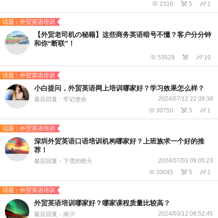

2316

5

1
话题：外贸英语培训
【外贸老司机の秘籍】这些商务英语暗号不懂？客户分分钟
和你“断联”！

53529


10
话题：外贸英语培训
小白提问，外贸英语网上培训哪家好？学习效果怎么样？
2024/07/12 22:39:38
最后回复：牢记使命

30750

5

1
话题：外贸英语培训
深圳外贸英语口语培训机构哪家好？上班族求一个好的推
荐！
2024/07/03 09:05:23
最后回复：下雪的晴天

33045

5

1
话题：外贸英语培训
外贸英语培训哪家好？哪家课程质量比较高？
2024/03/12 08:52:45
最后回复：南川