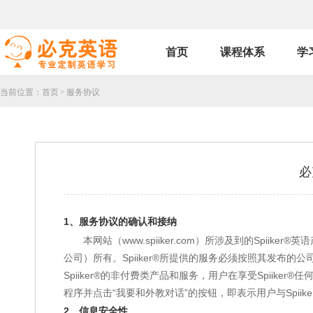
首页
课程体系
学
当前位置：
首页
>
服务协议
必
1、服务协议的确认和接纳
本网站（
www.spiiker.com
）所涉及到的Spiiker®
公司）所有。Spiiker®所提供的服务必须按照其发布
Spiiker®的非付费类产品和服务，用户在享受Spiik
程序并点击“我要和外教对话”的按钮，即表示用户与Spii
2、信息安全性