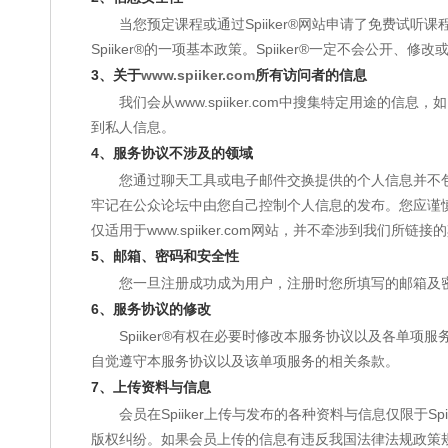
当您预定课程或通过Spiiker®网站申请了免费试
Spiiker®的一项基本政策。Spiiker®一定不会公开、
3、关于
www.spiiker.com
所有访问者的信息
我们会从
www.spiiker.com
中搜集特定用途的信息，如
到私人信息。
4、服务协议不涉及的领域
您通过聊天工具或电子邮件交换提供的个人信息并不
牢记在公众论坛中由您自己控制个人信息的发布。您应谨
仅适用于
www.spiiker.com
网站，并不牵涉到我们所链接的
5、邮箱、密码和安全性
您一旦注册成功成为用户，注册时您所填写的邮箱及
6、服务协议的修改
Spiiker®有权在必要时修改本服务协议以及各单
自觉遵守本服务协议以及该单项服务的相关条款。
7、上传资料与信息
会员在Spiiker上传与发布的各种资料与信息仅限于Sp
版权纠纷。如果会员上传的信息有违反我国法律法规政策规定