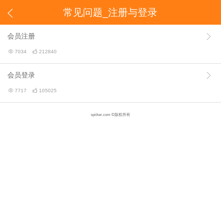
常见问题_注册与登录

会员注册


7034

212840
会员登录


7717

105025
spiiker.com ©版权所有