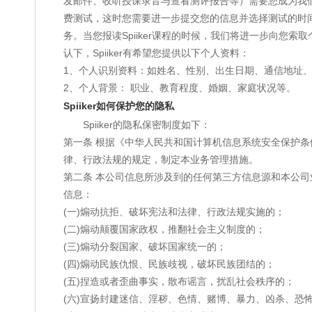
发邮件、收听授课录音与查看测评报告等）需要您成为我
费测试，这时您需要进一步提交您的信息并选择测试的时
务。当您报读Spiiker课程的时候，我们将进一步向您
认下，Spiiker有希望您提供以下个人资料：
1、个人识别资料：如姓名、性别、出生日期、通信地址
2、个人背景： 职业、教育程度、婚姻、家庭状况等。
Spiiker如何保护您的隐私
Spiiker的隐私保密制度如下：
第一条 根据《中华人民共和国计算机信息系统安全保护
律、行政法规的规定，制定本业务管理措施。
第二条 本公司信息所涉及到的任何第三方信息源和本公
信息：
(一)煽动抗拒、破坏宪法和法律、行政法规实施的；
(二)煽动颠覆国家政权，推翻社会主义制度的；
(三)煽动分裂国家、破坏国家统一的；
(四)煽动民族仇恨、民族歧视，破坏民族团结的；
(五)捏造或者歪曲事实，散布谣言，扰乱社会秩序的；
(六)宣扬封建迷信、淫秽、色情、赌博、暴力、凶杀、恐