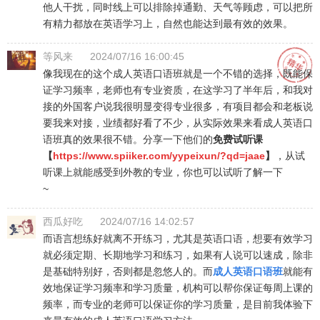
他人干扰，同时线上可以排除掉通勤、天气等顾虑，可以把所
有精力都放在英语学习上，自然也能达到最有效的效果。
等风来
2024/07/16 16:00:45
像我现在的这个成人英语口语班就是一个不错的选择，既能保
证学习频率，老师也有专业资质，在这学习了半年后，和我对
接的外国客户说我很明显变得专业很多，有项目都会和老板说
要我来对接，业绩都好看了不少，从实际效果来看成人英语口
语班真的效果很不错。分享一下他们的
免费试听课
【
https://www.spiiker.com/yypeixun/?qd=jaae
】
，从试
听课上就能感受到外教的专业，你也可以试听了解一下
~
西瓜好吃
2024/07/16 14:02:57
而语言想练好就离不开练习，尤其是英语口语，想要有效学习
就必须定期、长期地学习和练习，如果有人说可以速成，除非
是基础特别好，否则都是忽悠人的。而
成人英语口语班
就能有
效地保证学习频率和学习质量，机构可以帮你保证每周上课的
频率，而专业的老师可以保证你的学习质量，是目前我体验下