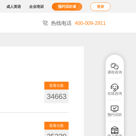
成人英语
企业培训
预约试听课
登录

热线电话
400-009-2911

课程咨询
查看次数

在线咨询
34663

预约试听
查看次数
