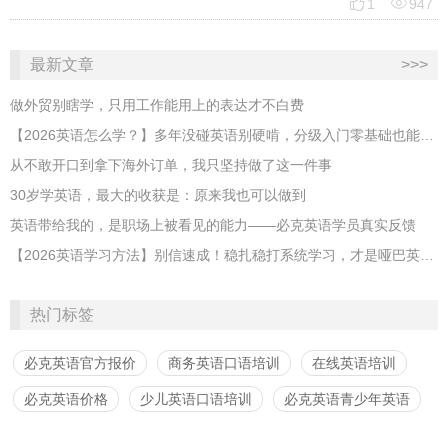


1
947
最新文章
>>>
做外贸别瞎学，只用工作能用上的表达才不白费
【2026英语怎么学？】多年没碰英语别硬啃，分级入门零基础也能跟上
从不敢开口到拿下海外订单，我只坚持做了这一件事
30岁学英语，最大的收获是：原来我也可以做到
英语带给我的，是职场上被看见的能力——必克英语学员真实反馈
【2026英语学习方法】别信速成！稳扎稳打系统学习，才是哑巴英语解药
热门标签
必克英语官方报价
商务英语口语培训
在线英语培训
必克英语价格
少儿英语口语培训
必克英语青少年英语