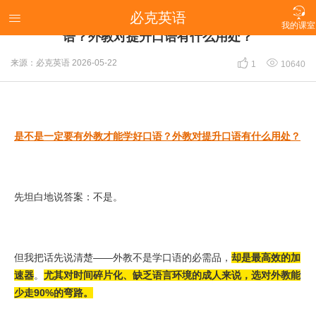

必克英语
【2026热议话题】是不是一定要有外教才能学好口

我的课室
语？外教对提升口语有什么用处？


来源：必克英语
2026-05-22
1
10640
是不是一定要有外教才能学好口语？外教对提升口语有什么用处？
先坦白地说答案：不是。
但我把话先说清楚——外教不是学口语的必需品，
却是最高效的加
速器
。
尤其对时间碎片化、缺乏语言环境的成人来说，选对外教能
少走90%的弯路。