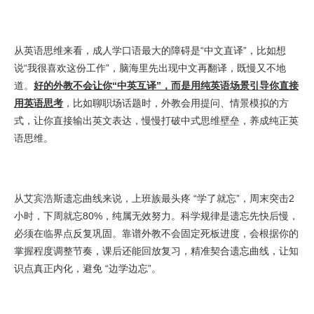
从英语思维来看，成人学口语最大的障碍是“中文直译”，比如想
说“我很喜欢这份工作”，脑海里先出现中文再翻译，既慢又不地
道。
好的外教不会让你“中英互译”，而是用纯英语场景引导你直接
用英语思考
，比如聊职场话题时，外教会用提问、情景模拟的方
式，让你直接输出英文表达，慢慢打破中式思维壁垒，养成纯正英
语思维。
从艾宾浩斯遗忘曲线来说，上班族最头疼 “学了就忘”，周末突击2
小时，下周就忘80%，纯属无效努力。科学规律是遗忘先快后慢，
必须在临界点反复巩固。靠谱外教不会固定死板进度，会根据你的
掌握程度调整节奏，课后还能回放复习，精准契合遗忘曲线，让知
识点真正内化，避免 “边学边忘”。