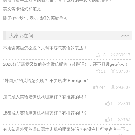
英文贺卡格式和范文
除了good外，表示很好的英语单词
大家都在问
>>>
不用谢英语怎么说？六种不客气英语的表达！


15
369917
2020好听寓意又好的英文微信昵称（带翻译），还不赶紧get起来！


11
337587
“外国人”的英语怎么说？ 不要说成“Foreigner”！


244
293607
厦门成人英语培训机构哪家好？有推荐的吗？


1
301
成都成人英语培训机构哪家好？有推荐的吗？


1
784
有人知道外贸英语口语培训机构哪家好吗？有没有排行榜参考一下？最好说下费用