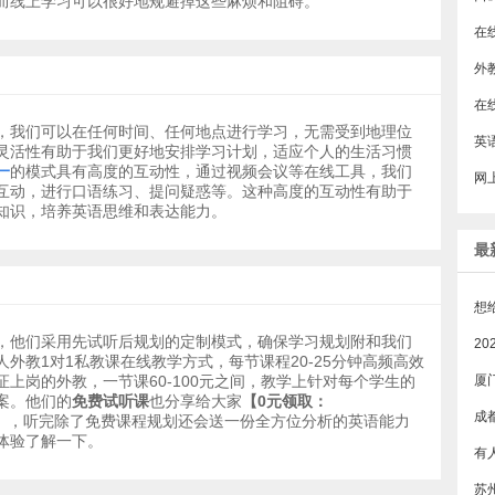
而线上学习可以很好地规避掉这些麻烦和阻碍。
外
​
，我们可以在任何时间、任何地点进行学习，无需受到地理位
灵活性有助于我们更好地安排学习计划，适应个人的生活习惯
一
的模式具有高度的互动性，通过视频会议等在线工具，我们
互动，进行口语练习、提问疑惑等。这种高度的互动性有助于
知识，培养英语思维和表达能力。
最
，他们采用先试听后规划的定制模式，确保学习规划附和我们
外教1对1私教课在线教学方式，每节课程20-25分钟高频高效
上岗的外教，一节课60-100元之间，教学上针对每个学生的
厦
案。他们的
免费试听课
也分享给大家
【0元领取：
成
】
，听完除了免费课程规划还会送一份全方位分析的英语能力
体验了解一下。