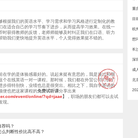
够根据我们的英语水平、学习需求和学习风格进行定制化的教
们在适合自己的学习节奏下进步，从而提高学习效果。在线一
杭
即时获得教师的反馈，老师师能够及时纠正我们在口语、听力
帮助我们更快地提升英语水平，个人觉得效果挺不错的。
长
深
前在学的是体验感最好的。说起来挺有意思的，我是通过和朋
这个在线英语一对一课程。那时候，我们都在外贸公司打拼了
进步得特别快，业绩也总是很突出。相比之下，我自学英语的
顺便也把这家课程的
免费试听课
分享出来
ker.com/event/online/?qd=jaae
】
，职场的朋友们都可以去试
发现。
推荐吗？
怎么判断性价比高不高？