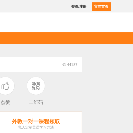
登录/注册
官网首页

44187

点赞
二维码
外教一对一课程领取
私人定制英语学习方法