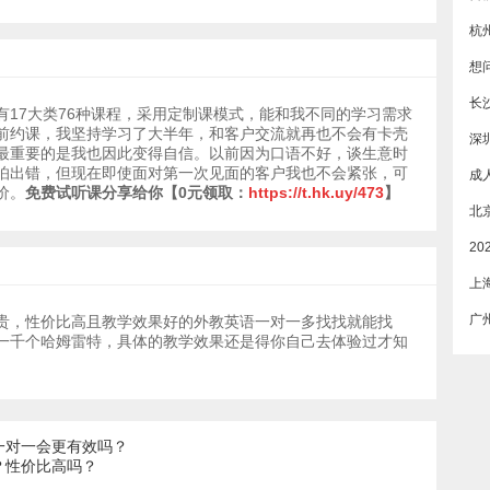
杭
长
有17大类76种课程，采用定制课模式，能和我不同的学习需求
前约课，我坚持学习了大半年，和客户交流就再也不会有卡壳
深
最重要的是我也因此变得自信。以前因为口语不好，谈生意时
怕出错，但现在即使面对第一次见面的客户我也不会紧张，可
价。
免费试听课分享给你
【0元领取：
https://t.hk.uy/473
】
上
贵，性价比高且教学效果好的外教英语一对一多找找就能找
一千个哈姆雷特，具体的教学效果还是得你自己去体验过才知
一对一会更有效吗？
？性价比高吗？