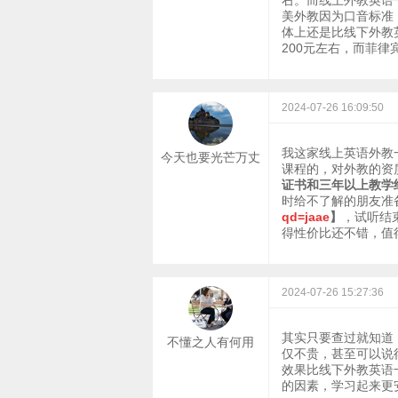
右。而线上外教英语
美外教因为口音标准
体上还是比线下外教
200元左右，而菲律宾
2024-07-26 16:09:50
我这家线上英语外教
今天也要光芒万丈
课程的，对外教的资
证书和三年以上教学
时给不了解的朋友准
qd=jaae
】
，试听结
得性价比还不错，值
2024-07-26 15:27:36
其实只要查过就知道
不懂之人有何用
仅不贵，甚至可以说
效果比线下外教英语
的因素，学习起来更