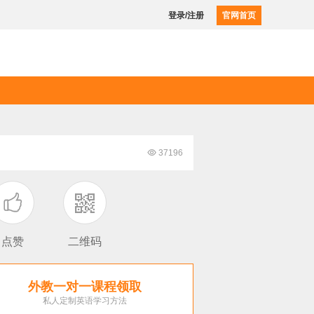
登录/注册
官网首页

37196

点赞
二维码
外教一对一课程领取
私人定制英语学习方法