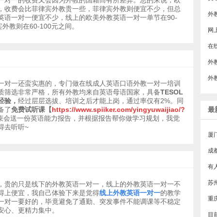
一对一的收费又会因为外教的国籍而有所差异。总的来说，欧
，收费会比菲律宾外教贵一些，菲律宾外教则便宜不少，但总
英语一对一便宜不少，线上的欧美外教英语一对一单节在90-
外教则在60-100元之间。
​
外
一对一还蛮实惠的，专门做在线成人英语口语外教一对一培训
质筛选非常严格，所有外教均来自英语母语国家，具备
TESOL
经验，
经过层层选拔、培训之后才能上岗，通过率仅有2%。同
备了
免费试听课【
https://www.spiiker.com/yingyuwaijiao/?
最
束会送一份英语能力报告，并根据报告帮你做学习规划，我觉
得去听听~
厦
成
，贵的只是线下的外教英语一对一，线上的外教英语一对一不
得上便宜，我自己体验下来是觉得
线上外教英语一对一
的教学
一对一要好的，毕竟避免了通勤、突发事件不能调课等不稳定
安心、更精力集中。