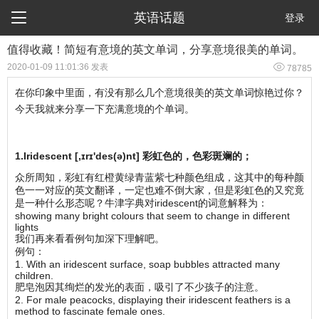

英语话题
登录
值得收藏！简短有意境的英文单词，分享意境很美的单词。

2020-01-09 11:01:36 发表
78785
在你印象中里面，有没有那么几个意境很美的英文单词惊艳过你？
今天我就来分享一下充满意境的个单词。
1.Iridescent [,ɪrɪ'des(ə)nt] 彩虹色的，色彩斑斓的；
众所周知，彩虹有红橙黄绿青蓝紫七种颜色组成，这其中的每种颜
色一一对应的英文翻译，一定也难不倒大家，但是彩虹色的又究竟
是一种什么形态呢？牛津字典对iridescent的词意解释为：
showing many bright colours that seem to change in different
lights
我们再来看看例句加深下理解吧。
例句：
1. With an iridescent surface, soap bubbles attracted many
children.
肥皂泡因其绚烂的发光的表面，吸引了不少孩子的注意。
2. For male peacocks, displaying their iridescent feathers is a
method to fascinate female ones.