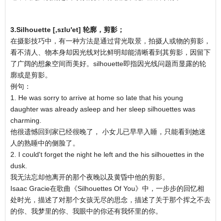
3.Silhouette [,sɪlʊ'et] 轮廓，剪影；
在摄影技巧中，有一种方法是通过背光取景，拍摄人或物的剪影，
看不清人、物本身却因光线对比鲜明却能清晰看到其剪影，因留下
了广阔的想象空间而美好。silhouette即指因光线问题而显露的轮
廓或是剪影。
例句：
1. He was sorry to arrive at home so late that his young
daughter was already asleep and her sleep silhouettes was
charming.
他很遗憾回到家已经很晚了， 小女儿已早早入睡，只能看到她迷
人的熟睡中的侧脸了。
2. I could't forget the night he left and the his silhouettes in the
dusk.
我无法忘却他离开的那个夜晚以及黄昏中他的剪影。
Isaac Gracie在歌曲《Silhouettes Of You》中，一步步的回忆相
处时光，描述了对那个女孩无尽的思念，描述了关于那个挥之不去
的你、我梦里的你、我眼中的你还有我怀里的你。