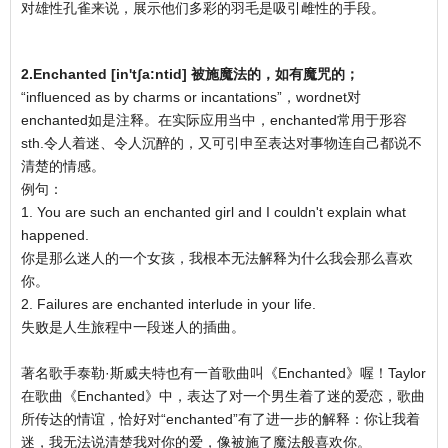
对雄性孔雀来说，展示他们多彩的羽毛是吸引雌性的手段。
2.Enchanted [in'tʃa:ntid] 被施魔法的，如有魔咒的；
“influenced as by charms or incantations”，wordnet对
enchanted如是注释。在实际应用当中，enchanted常用于形容
sth.令人着迷、令人沉醉的，又可引申至表达对事物连自己都说不
清楚的情感。
例句：
1. You are such an enchanted girl and I couldn't explain what
happened.
你是那么迷人的一个女孩，我根本无法解释为什么我会那么喜欢
你。
2. Failures are enchanted interlude in your life.
失败是人生旅程中一段迷人的插曲。
著名歌手泰勒·斯威夫特也有一首歌曲叫《Enchanted》喔！Taylor
在歌曲《Enchanted》中，表达了对一个男生着了迷的爱恋，歌曲
所传达的情谊，恰好对“enchanted”有了进一步的解释：你让我着
迷，我无法说清楚我对你的爱，像被施了魔法般喜欢你。