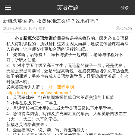

英语话题
登录
新概念英语培训收费标准怎么样？效果好吗？

2017-10-30 16:10:42 发表
40429
必克
新概念英语培训价目
是按课程来收取的。因为必克英语是
私人订制课程的，所以价目这方面因人而异，建议去体验课程再深
入咨询，让老师安排更加合适的课程给自己。
1、先试听，后缴费！---家长与孩子一起试听，老师与课程好不
好，听听才知道！
2、针对小学五年级至高三学生，无论您的孩子一般，还是优良，
无论是想提高读写，还是想提高听说，在必克英语培训总有适合您
孩子的课程；另外也有成人英语培训学员，只要你想学英语，什么
时候都不晚。
必克英语培训人群：
一对一课程定制：
https://m.spiiker.com/event/brand/
1．英语基础差、欲在短期掌握简单日常英语交流的上班族
2. 小学生以及初一、二学生
3．普通学校初三水平以上,或大学英语四级以下水平学生。
4．急待提高阅读、写作及扩充词汇量的学员；大学英语四级左右
（大一、大二）水平的学员。
新概念英语培训效果：
1、全面提高听、说、读、写、译五项能力；